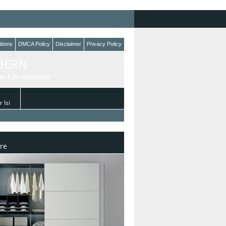
tions
DMCA Policy
Disclaimer
Privacy Policy
DERN
o.1 Di Indonesia
 Isi
re