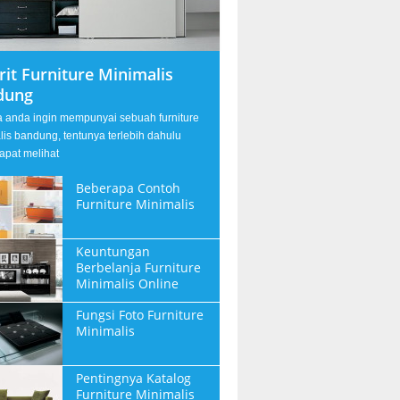
rit Furniture Minimalis
dung
a anda ingin mempunyai sebuah furniture
lis bandung, tentunya terlebih dahulu
apat melihat
Beberapa Contoh
Furniture Minimalis
Keuntungan
Berbelanja Furniture
Minimalis Online
Fungsi Foto Furniture
Minimalis
Pentingnya Katalog
Furniture Minimalis