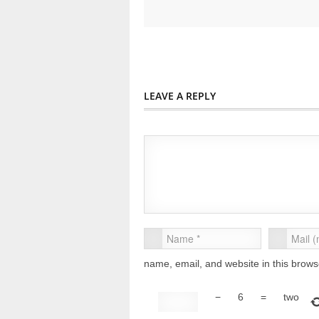
LEAVE A REPLY
name, email, and website in this brows
−
6
=
two