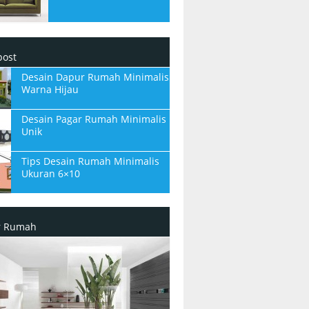
post
Desain Dapur Rumah Minimalis
Warna Hijau
Desain Pagar Rumah Minimalis
Unik
Tips Desain Rumah Minimalis
Ukuran 6×10
or Rumah