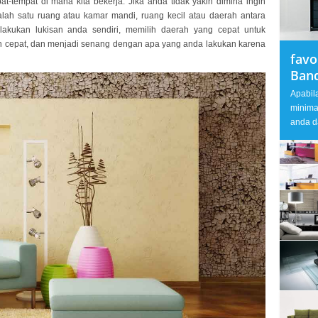
at-tempat di mana kita bekerja. Jika anda tidak yakin dimina ingin
lah satu ruang atau kamar mandi, ruang kecil atau daerah antara
lakukan lukisan anda sendiri, memilih daerah yang cepat untuk
h cepat, dan menjadi senang dengan apa yang anda lakukan karena
favo
Ban
Apabil
minima
anda d