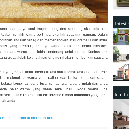
Latest 
ambil dari karya seni, karpet, piring dna sepotong aksesoris atau
. Ketika memilih warna pertimbangkanlah suasana ruangan. Dalam
inginkan andalan tenag dan memenangkan atau dramatis dan intim.
malis
yang Lembut, tentunya warna sejuk dan netral biasanya
sementara warna kuat lebih cenderung untuk drama. Kontras dan
na akrab, lebih ke biru, hijau dna netral akan memberikan suasana
nsi yang besar untuk memodifikasi dan intensifikasi dua atau lebih
ling melengkapi warna yang paling kuat ketika digunakan secara
 betapa kombinasi yang bisa menjadi warna yang indah dan anda
 pada palet warna yang sama sekali baru. Roda warna juga
Interi
h sekilas info tips memilih
cat interior rumah minimalis
yang perlu
umah anda.
h-cat-interior-rumah-minimalis.html