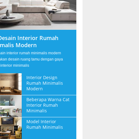
Desain Interior Rumah
imalis Modern
sain interior rumah minimalis modern
kan desain ruang tamu dengan gaya
interior minimalis
Interior Design
Rumah Minimalis
Modern
Beberapa Warna Cat
Interior Rumah
Minimalis
Model Interior
Rumah Minimalis