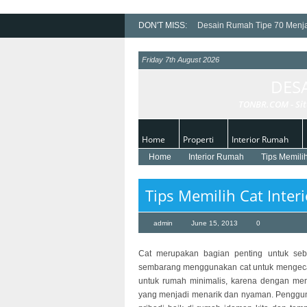
DON'T MISS:
Desain Rumah Tipe 70 Menj
Denah Rumah Minimalis 2 La
Friday 7th August 2026
Tips Menentukan Harga Furni
DES
Tips Membangun Konsep Ru
Tips Memilih Rumah Idaman
TONBR.COM - Sit
Home
Properti
Interior Rumah
Home
Interior Rumah
Tips Memili
Tips Memilih Cat Inte
admin
June 15, 2013
0
Cat merupakan bagian penting untuk se
sembarang menggunakan cat untuk mengecat r
untuk rumah minimalis, karena dengan mem
yang menjadi menarik dan nyaman. Pengguna