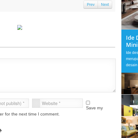
Prev
Next
Ide 
Min
Ide de
merupa
desain 
Save my
er for the next time I comment.