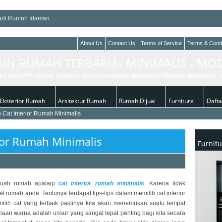
adi Rumah Idaman
ntai
About Us
Contact Us
Terms of Service
Terms & Condi
ture Minimalis
AIN RUMAH TERBARU - MINIMALIS - MO
mah Hijau
us Majalah Online Properti dan Perumahan Minimalis/Rumah Minimalis N
Eksterior Rumah
Arsitektur Rumah
Rumah Dijual
Furniture
Daftar
h Cat Interior Rumah Minimalis
rior Rumah Minimalis
Furnitu
buah rumah apalagi
cat interior rumah minimalis
. Karena tidak
umah anda. Tentunya terdapat tips-tips dalam memilih cat interior
ilih cat yang terbaik pastinya kita akan menemukan suatu tempat
an warna adalah unsur yang sangat tepat penting bagi kita secara