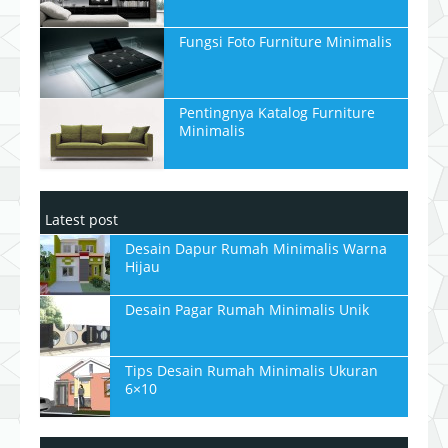
Fungsi Foto Furniture Minimalis
Pentingnya Katalog Furniture
Minimalis
Latest post
Desain Dapur Rumah Minimalis Warna
Hijau
Desain Pagar Rumah Minimalis Unik
Tips Desain Rumah Minimalis Ukuran
6×10