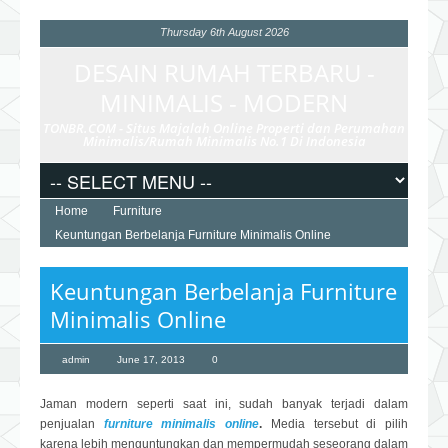
Thursday 6th August 2026
DESAIN RUMAH TERBARU -
MINIMALIS - MODERN
TONBR.COM - Situs Majalah Online Properti dan Perumahan
Minimalis/Rumah Minimalis No.1 Di Indonesia
Home
Furniture
Keuntungan Berbelanja Furniture Minimalis Online
Keuntungan Berbelanja Furniture
Minimalis Online
admin
June 17, 2013
0
Jaman modern seperti saat ini, sudah banyak terjadi dalam
penjualan
furniture minimalis online
.
Media tersebut di pilih
karena lebih menguntungkan dan mempermudah seseorang dalam