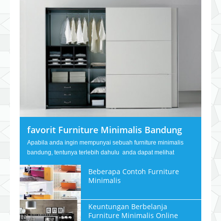
favorit Furniture Minimalis Bandung
Apabila anda ingin mempunyai sebuah furniture minimalis
bandung, tentunya terlebih dahulu anda dapat melihat
Beberapa Contoh Furniture
Minimalis
Keuntungan Berbelanja
Furniture Minimalis Online