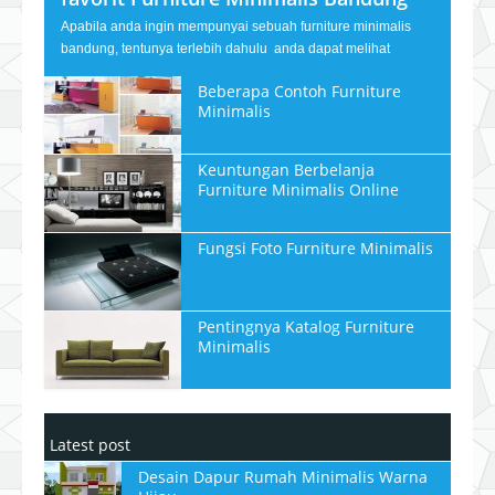
Apabila anda ingin mempunyai sebuah furniture minimalis
bandung, tentunya terlebih dahulu anda dapat melihat
Beberapa Contoh Furniture
Minimalis
Keuntungan Berbelanja
Furniture Minimalis Online
Fungsi Foto Furniture Minimalis
Pentingnya Katalog Furniture
Minimalis
Latest post
Desain Dapur Rumah Minimalis Warna