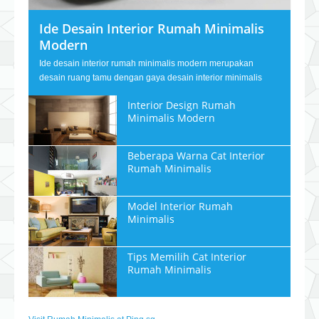
Ide Desain Interior Rumah Minimalis
Modern
Ide desain interior rumah minimalis modern merupakan
desain ruang tamu dengan gaya desain interior minimalis
Interior Design Rumah
Minimalis Modern
Beberapa Warna Cat Interior
Rumah Minimalis
Model Interior Rumah
Minimalis
Tips Memilih Cat Interior
Rumah Minimalis