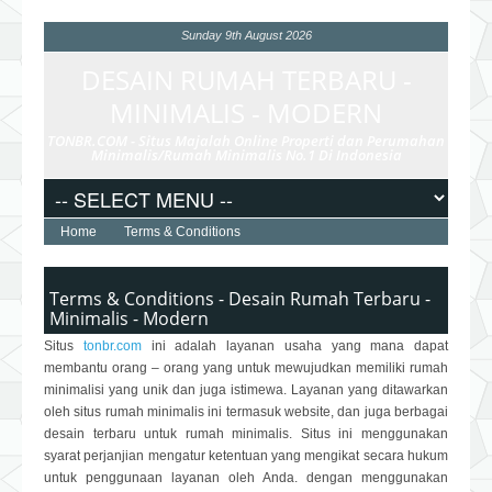
Sunday 9th August 2026
DESAIN RUMAH TERBARU -
MINIMALIS - MODERN
TONBR.COM - Situs Majalah Online Properti dan Perumahan
Minimalis/Rumah Minimalis No.1 Di Indonesia
Home
Terms & Conditions
Terms & Conditions - Desain Rumah Terbaru -
Minimalis - Modern
Situs
tonbr.com
ini adalah layanan usaha yang mana dapat
membantu orang – orang yang untuk mewujudkan memiliki rumah
minimalisi yang unik dan juga istimewa. Layanan yang ditawarkan
oleh situs rumah minimalis ini termasuk website, dan juga berbagai
desain terbaru untuk rumah minimalis. Situs ini menggunakan
syarat perjanjian mengatur ketentuan yang mengikat secara hukum
untuk penggunaan layanan oleh Anda. dengan menggunakan