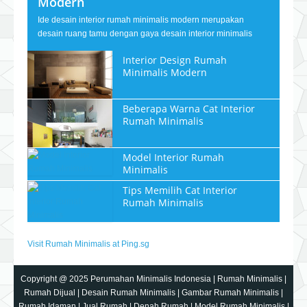
Modern
Ide desain interior rumah minimalis modern merupakan
desain ruang tamu dengan gaya desain interior minimalis
Interior Design Rumah
Minimalis Modern
Beberapa Warna Cat Interior
Rumah Minimalis
Model Interior Rumah
Minimalis
Tips Memilih Cat Interior
Rumah Minimalis
Visit Rumah Minimalis at Ping.sg
Copyright @ 2025
Perumahan Minimalis Indonesia
|
Rumah Minimalis
|
Rumah Dijual
|
Desain Rumah Minimalis
|
Gambar Rumah Minimalis
|
Rumah Idaman
|
Jual Rumah
|
Denah Rumah
|
Model Rumah Minimalis
|