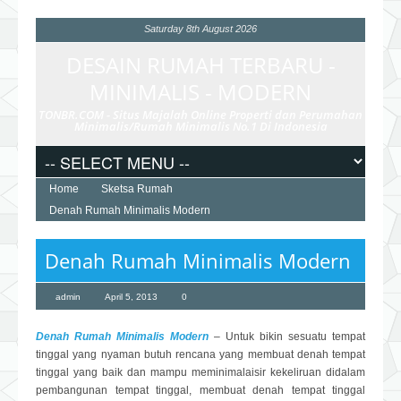
Saturday 8th August 2026
DESAIN RUMAH TERBARU -
MINIMALIS - MODERN
TONBR.COM - Situs Majalah Online Properti dan Perumahan
Minimalis/Rumah Minimalis No.1 Di Indonesia
Home
Sketsa Rumah
Denah Rumah Minimalis Modern
Denah Rumah Minimalis Modern
admin
April 5, 2013
0
Denah Rumah Minimalis Modern
– Untuk bikin sesuatu tempat
tinggal yang nyaman butuh rencana yang membuat denah tempat
tinggal yang baik dan mampu meminimalaisir kekeliruan didalam
pembangunan tempat tinggal, membuat denah tempat tinggal