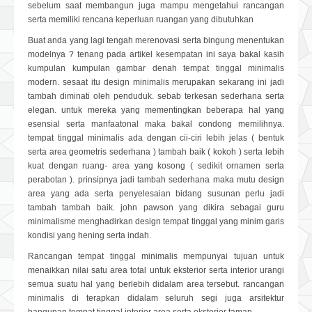
sebelum saat membangun juga mampu mengetahui rancangan
serta memiliki rencana keperluan ruangan yang dibutuhkan
Buat anda yang lagi tengah merenovasi serta bingung menentukan
modelnya ? tenang pada artikel kesempatan ini saya bakal kasih
kumpulan kumpulan gambar denah tempat tinggal minimalis
modern. sesaat itu design minimalis merupakan sekarang ini jadi
tambah diminati oleh penduduk. sebab terkesan sederhana serta
elegan. untuk mereka yang mementingkan beberapa hal yang
esensial serta manfaatonal maka bakal condong memilihnya.
tempat tinggal minimalis ada dengan cii-ciri lebih jelas ( bentuk
serta area geometris sederhana ) tambah baik ( kokoh ) serta lebih
kuat dengan ruang- area yang kosong ( sedikit ornamen serta
perabotan ). prinsipnya jadi tambah sederhana maka mutu design
area yang ada serta penyelesaian bidang susunan perlu jadi
tambah tambah baik. john pawson yang dikira sebagai guru
minimalisme menghadirkan design tempat tinggal yang minim garis
kondisi yang hening serta indah.
Rancangan tempat tinggal minimalis mempunyai tujuan untuk
menaikkan nilai satu area total untuk eksterior serta interior urangi
semua suatu hal yang berlebih didalam area tersebut. rancangan
minimalis di terapkan didalam seluruh segi juga arsitektur