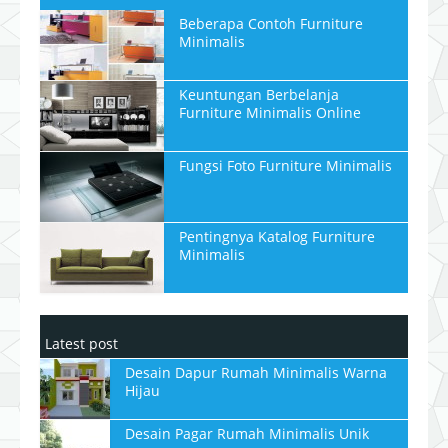
Beberapa Contoh Furniture
Minimalis
Keuntungan Berbelanja
Furniture Minimalis Online
Fungsi Foto Furniture Minimalis
Pentingnya Katalog Furniture
Minimalis
Latest post
Desain Dapur Rumah Minimalis Warna
Hijau
Desain Pagar Rumah Minimalis Unik