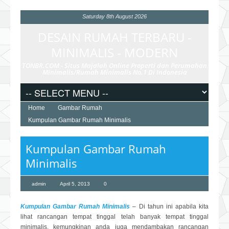
Saturday 8th August 2026
DESAIN RUMAH TERBARU -
MINIMALIS - MODERN
TONBR.COM - Situs Majalah Online Properti dan Perumahan
Minimalis/Rumah Minimalis No.1 Di Indonesia
Home
Gambar Rumah
Kumpulan Gambar Rumah Minimalis
Kumpulan Gambar Rumah
Minimalis
admin
April 5, 2013
0
Kumpulan Gambar Rumah Minimalis
– Di tahun ini apabila kita
lihat rancangan tempat tinggal telah banyak tempat tinggal
minimalis. kemungkinan anda juga mendambakan rancangan