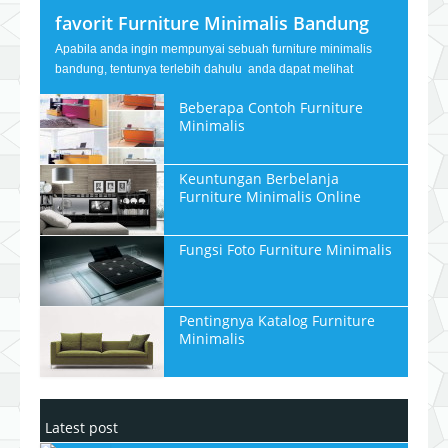
favorit Furniture Minimalis Bandung
Apabila anda ingin mempunyai sebuah furniture minimalis
bandung, tentunya terlebih dahulu anda dapat melihat
Beberapa Contoh Furniture
Minimalis
Keuntungan Berbelanja
Furniture Minimalis Online
Fungsi Foto Furniture Minimalis
Pentingnya Katalog Furniture
Minimalis
Latest post