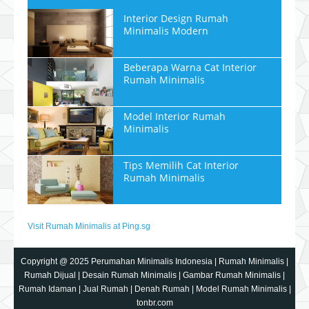
Interior Design Rumah
Minimalis Modern
Beberapa Warna Cat Interior
Rumah Minimalis
Model Interior Rumah
Minimalis
Tips Memilih Cat Interior
Rumah Minimalis
Visit Rumah Minimalis at Ping.sg
Copyright @ 2025
Perumahan Minimalis Indonesia
|
Rumah Minimalis
|
Rumah Dijual
|
Desain Rumah Minimalis
|
Gambar Rumah Minimalis
|
Rumah Idaman
|
Jual Rumah
|
Denah Rumah
|
Model Rumah Minimalis
|
tonbr.com