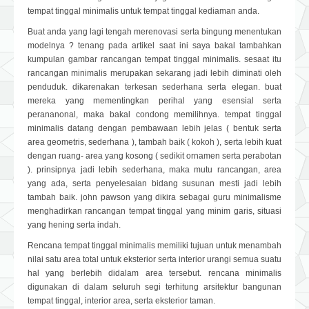
tempat tinggal minimalis untuk tempat tinggal kediaman anda.
Buat anda yang lagi tengah merenovasi serta bingung menentukan
modelnya ? tenang pada artikel saat ini saya bakal tambahkan
kumpulan gambar rancangan tempat tinggal minimalis. sesaat itu
rancangan minimalis merupakan sekarang jadi lebih diminati oleh
penduduk. dikarenakan terkesan sederhana serta elegan. buat
mereka yang mementingkan perihal yang esensial serta
perananonal, maka bakal condong memilihnya. tempat tinggal
minimalis datang dengan pembawaan lebih jelas ( bentuk serta
area geometris, sederhana ), tambah baik ( kokoh ), serta lebih kuat
dengan ruang- area yang kosong ( sedikit ornamen serta perabotan
). prinsipnya jadi lebih sederhana, maka mutu rancangan, area
yang ada, serta penyelesaian bidang susunan mesti jadi lebih
tambah baik. john pawson yang dikira sebagai guru minimalisme
menghadirkan rancangan tempat tinggal yang minim garis, situasi
yang hening serta indah.
Rencana tempat tinggal minimalis memiliki tujuan untuk menambah
nilai satu area total untuk eksterior serta interior urangi semua suatu
hal yang berlebih didalam area tersebut. rencana minimalis
digunakan di dalam seluruh segi terhitung arsitektur bangunan
tempat tinggal, interior area, serta eksterior taman.