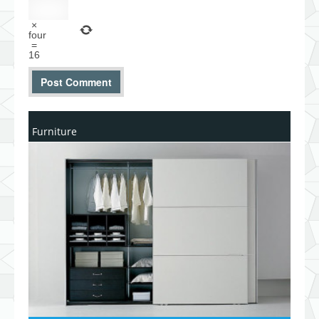
×
four
=
16
Furniture