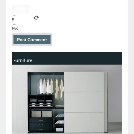
−
5
=
two
Furniture