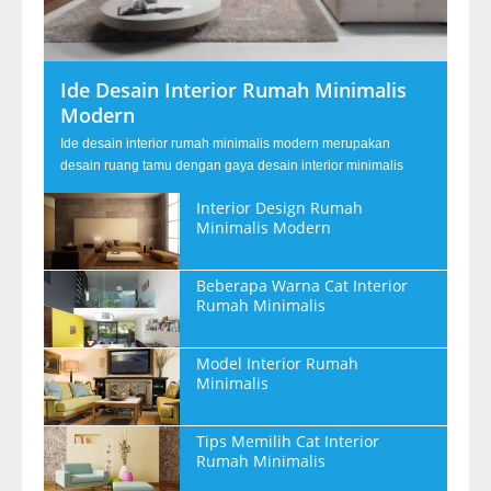
Ide Desain Interior Rumah Minimalis
Modern
Ide desain interior rumah minimalis modern merupakan
desain ruang tamu dengan gaya desain interior minimalis
Interior Design Rumah
Minimalis Modern
Beberapa Warna Cat Interior
Rumah Minimalis
Model Interior Rumah
Minimalis
Tips Memilih Cat Interior
Rumah Minimalis