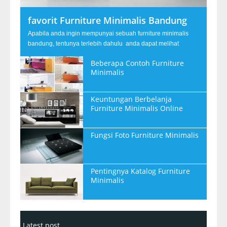
favorit Furniture Minimalis Bandung
Apabila anda ingin mempunyai sebuah furniture minimalis
bandung, tentunya terlebih dahulu anda dapat melihat
Beberapa Contoh Furniture
Minimalis
Keuntungan Berbelanja
Furniture Minimalis Online
Fungsi Foto Furniture Minimalis
Pentingnya Katalog Furniture
Minimalis
Latest post