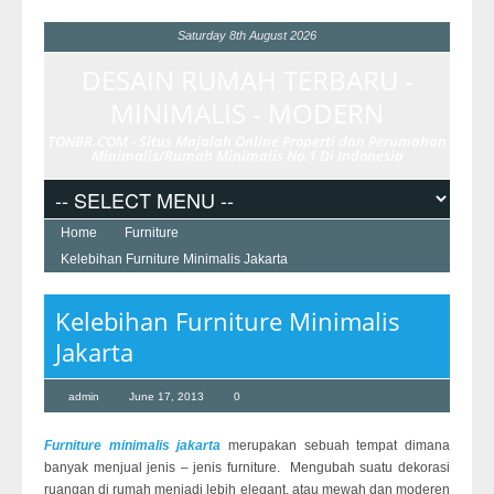
Saturday 8th August 2026
DESAIN RUMAH TERBARU -
MINIMALIS - MODERN
TONBR.COM - Situs Majalah Online Properti dan Perumahan
Minimalis/Rumah Minimalis No.1 Di Indonesia
Home
Furniture
Kelebihan Furniture Minimalis Jakarta
Kelebihan Furniture Minimalis
Jakarta
admin
June 17, 2013
0
Furniture minimalis jakarta
merupakan sebuah tempat dimana
banyak menjual jenis – jenis furniture. Mengubah suatu dekorasi
ruangan di rumah menjadi lebih elegant, atau mewah dan moderen