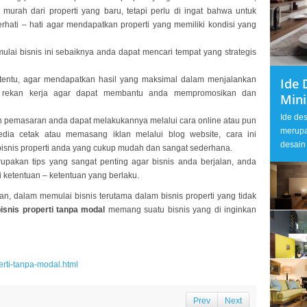
h murah dari properti yang baru, tetapi perlu di ingat bahwa untuk
erhati – hati agar mendapatkan properti yang memiliki kondisi yang
ulai bisnis ini sebaiknya anda dapat mencari tempat yang strategis
tentu, agar mendapatkan hasil yang maksimal dalam menjalankan
Ide 
ri rekan kerja agar dapat membantu anda mempromosikan dan
Min
Ide de
 pemasaran anda dapat melakukannya melalui cara online atau pun
merupa
edia cetak atau memasang iklan melalui blog website, cara ini
desain 
snis properti anda yang cukup mudah dan sangat sederhana.
upakan tips yang sangat penting agar bisnis anda berjalan, anda
ketentuan – ketentuan yang berlaku.
an, dalam memulai bisnis terutama dalam bisnis properti yang tidak
bisnis properti tanpa modal
memang suatu bisnis yang di inginkan
perti-tanpa-modal.html
Prev
Next