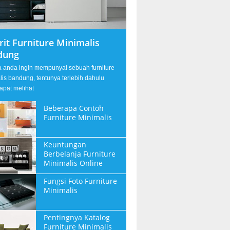
rit Furniture Minimalis
dung
a anda ingin mempunyai sebuah furniture
lis bandung, tentunya terlebih dahulu
apat melihat
Beberapa Contoh
Furniture Minimalis
Keuntungan
Berbelanja Furniture
Minimalis Online
Fungsi Foto Furniture
Minimalis
Pentingnya Katalog
Furniture Minimalis