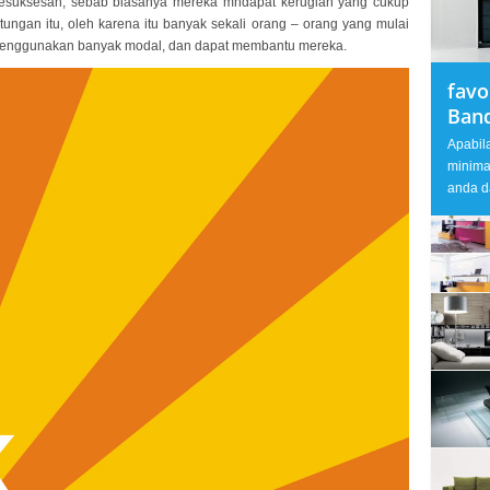
esuksesan, sebab biasanya mereka mndapat kerugian yang cukup
tungan itu, oleh karena itu banyak sekali orang – orang yang mulai
ak menggunakan banyak modal, dan dapat membantu mereka.
favo
Ban
Apabil
minima
anda d