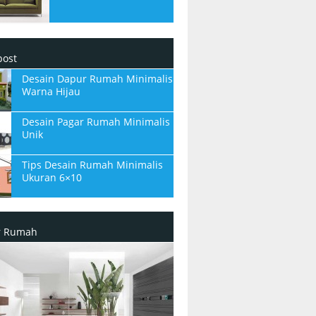
post
Desain Dapur Rumah Minimalis
Warna Hijau
Desain Pagar Rumah Minimalis
Unik
Tips Desain Rumah Minimalis
Ukuran 6×10
or Rumah