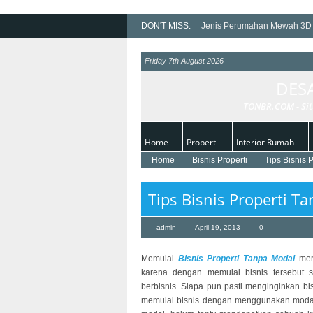
DON'T MISS:
Jenis Perumahan Mewah 3D
Desain Rumah Minimalis Ter
Friday 7th August 2026
Rumah Minimalis Cantik Id
DES
Pentingnya Memilih Cat Inte
Desain Rumah Mewah denga
TONBR.COM - Sit
Home
Properti
Interior Rumah
Home
Bisnis Properti
Tips Bisnis 
Tips Bisnis Properti T
admin
April 19, 2013
0
Memulai
Bisnis Properti Tanpa Modal
meru
karena dengan memulai bisnis tersebut
berbisnis. Siapa pun pasti menginginkan bi
memulai bisnis dengan menggunakan moda