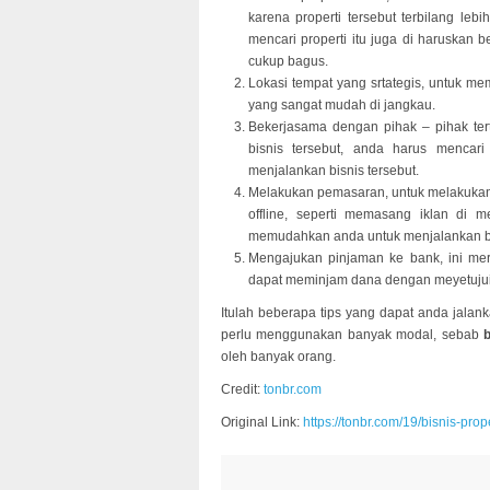
karena properti tersebut terbilang lebi
mencari properti itu juga di haruskan b
cukup bagus.
Lokasi tempat yang srtategis, untuk mem
yang sangat mudah di jangkau.
Bekerjasama dengan pihak – pihak ter
bisnis tersebut, anda harus menca
menjalankan bisnis tersebut.
Melakukan pemasaran, untuk melakukan
offline, seperti memasang iklan di m
memudahkan anda untuk menjalankan bi
Mengajukan pinjaman ke bank, ini mer
dapat meminjam dana dengan meyetujui 
Itulah beberapa tips yang dapat anda jalank
perlu menggunakan banyak modal, sebab
oleh banyak orang.
Credit:
tonbr.com
Original Link:
https://tonbr.com/19/bisnis-pro