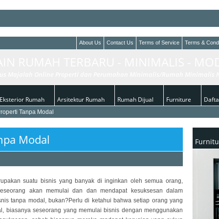
baru
About Us
Contact Us
Terms of Service
Terms & Condi
aman Semua Orang
AIN RUMAH TERBARU - MINIMALIS - MO
rior Rumah
n Kolam Renang Yang Berkesan
us Majalah Online Properti dan Perumahan Minimalis/Rumah Minimalis N
Eksterior Rumah
Arsitektur Rumah
Rumah Dijual
Furniture
Daftar
Properti Tanpa Modal
anpa Modal
Furnitu
pakan suatu bisnis yang banyak di inginkan oleh semua orang,
 seseorang akan memulai dan dan mendapat kesuksesan dalam
snis tanpa modal, bukan?Perlu di ketahui bahwa setiap orang yang
l, biasanya seseorang yang memulai bisnis dengan menggunakan