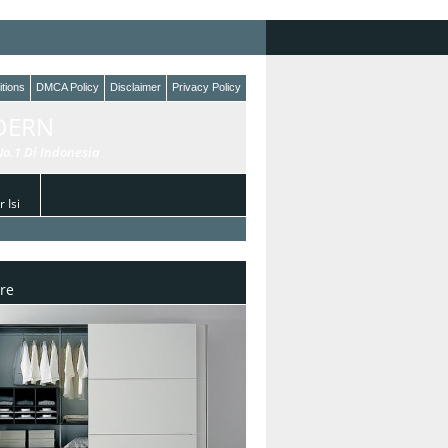
tions
DMCA Policy
Disclaimer
Privacy Policy
DERN
o.1 Di Indonesia
 Isi
re