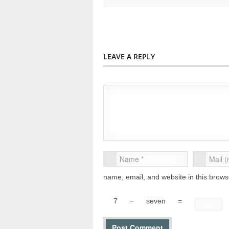
LEAVE A REPLY
name, email, and website in this brows
7
−
seven
=