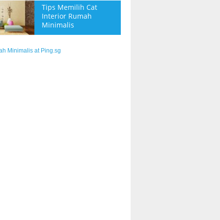
Tips Memilih Cat
Interior Rumah
Minimalis
ah Minimalis at Ping.sg