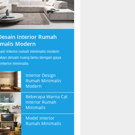
Desain Interior Rumah
imalis Modern
sain interior rumah minimalis modern
kan desain ruang tamu dengan gaya
interior minimalis
Interior Design
Rumah Minimalis
Modern
Beberapa Warna Cat
Interior Rumah
Minimalis
Model Interior
Rumah Minimalis