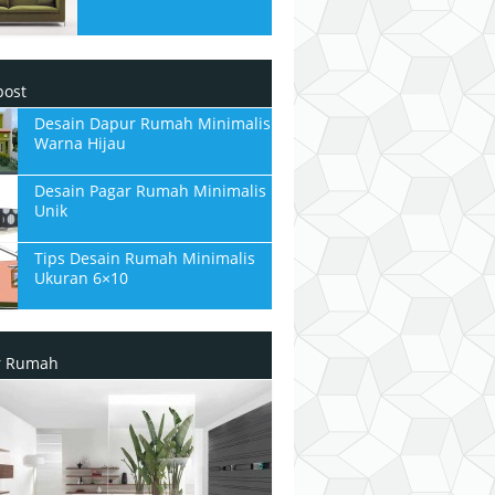
post
Desain Dapur Rumah Minimalis
Warna Hijau
Desain Pagar Rumah Minimalis
Unik
Tips Desain Rumah Minimalis
Ukuran 6×10
or Rumah