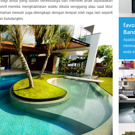
an bagi anda yang sudah berkeluarga dan memiliki anak dipastiakan
avorit mereka menghabiskan waktu dikala senggang atau saat libur
mahan mewah juga dilengkapi dengan tempat olah raga lain seperti
an bulutangkis.
favo
Ban
Apabil
minima
anda d