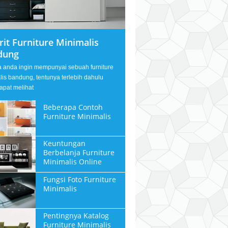
rit Furniture Minimalis
dung
a anda ingin mempunyai sebuah furniture
lis bandung, tentunya terlebih dahulu
apat melihat
Beberapa Contoh
Furniture Minimalis
Keuntungan
Berbelanja Furniture
Minimalis Online
Fungsi Foto Furniture
Minimalis
Pentingnya Katalog
Furniture Minimalis