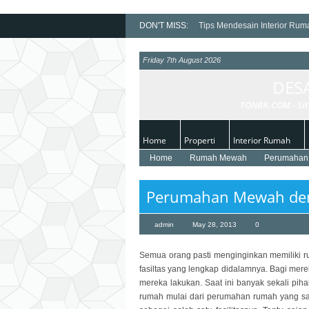
DON'T MISS:
Tips Mendesain Interior Ru
Desain Rumah Tipe 45 deng
Friday 7th August 2026
Tips Mendesain Interior Rum
DES
Jual Furniture Minimalis Mur
Cara Mengatur Furniture Mi
TONBR.COM - Sit
Home
Properti
Interior Rumah
Home
Rumah Mewah
Perumahan 
Perumahan Mewah den
admin
May 28, 2013
0
Semua orang pasti menginginkan memiliki 
fasiltas yang lengkap didalamnya. Bagi mer
mereka lakukan. Saat ini banyak sekali p
rumah mulai dari perumahan rumah yang s