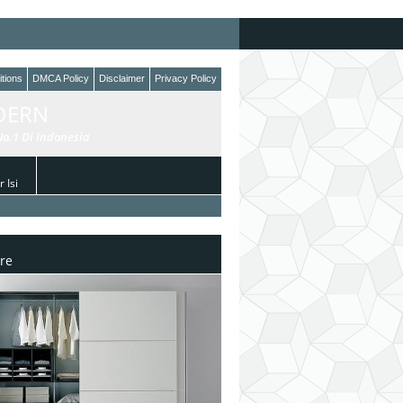
tions
DMCA Policy
Disclaimer
Privacy Policy
DERN
o.1 Di Indonesia
 Isi
re