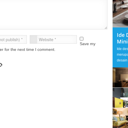
Ide 
Min
Save my
Ide de
er for the next time I comment.
merupa
desain 