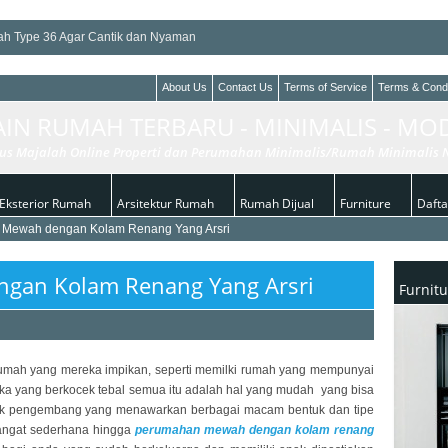
mah Type 36 Agar Cantik dan Nyaman
an Sederhana dan Minimalis
About Us
Contact Us
Terms of Service
Terms & Condi
ah Mungil
AIN RUMAH TERBARU - MINIMALIS - MO
ah
nimalis Modern pada Rumah Anda
us Majalah Online Properti dan Perumahan Minimalis/Rumah Minimalis N
Eksterior Rumah
Arsitektur Rumah
Rumah Dijual
Furniture
Daftar
Mewah dengan Kolam Renang Yang Arsri
gan Kolam Renang Yang Arsri
Furnitu
rumah yang mereka impikan, seperti memilki rumah yang mempunyai
eka yang berkocek tebal semua itu adalah hal yang mudah yang bisa
ihak pengembang yang menawarkan berbagai macam bentuk dan tipe
angat sederhana hingga
perumahan mewah dengan kolam renang