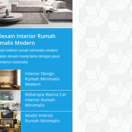
Desain Interior Rumah
imalis Modern
sain interior rumah minimalis modern
kan desain ruang tamu dengan gaya
interior minimalis
Interior Design
Rumah Minimalis
Modern
Beberapa Warna Cat
Interior Rumah
Minimalis
Model Interior
Rumah Minimalis