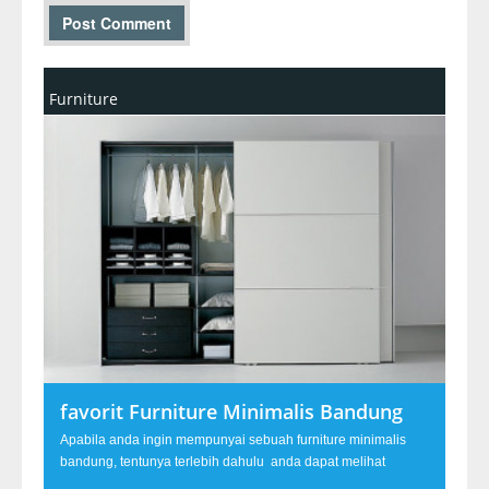
Furniture
favorit Furniture Minimalis Bandung
Apabila anda ingin mempunyai sebuah furniture minimalis
bandung, tentunya terlebih dahulu anda dapat melihat