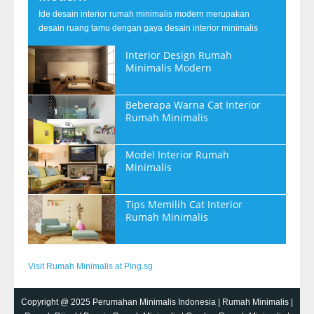
Ide desain interior rumah minimalis modern merupakan
desain ruang tamu dengan gaya desain interior minimalis
Interior Design Rumah
Minimalis Modern
Beberapa Warna Cat Interior
Rumah Minimalis
Model Interior Rumah
Minimalis
Tips Memilih Cat Interior
Rumah Minimalis
Visit Rumah Minimalis at Ping.sg
Copyright @ 2025
Perumahan Minimalis Indonesia
|
Rumah Minimalis
|