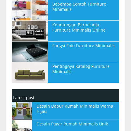
Beberapa Contoh Furniture
Minimalis
Keuntungan Berbelanja
Furniture Minimalis Online
Fungsi Foto Furniture Minimalis
Pentingnya Katalog Furniture
Minimalis
Latest post
Desain Dapur Rumah Minimalis Warna
Hijau
Desain Pagar Rumah Minimalis Unik