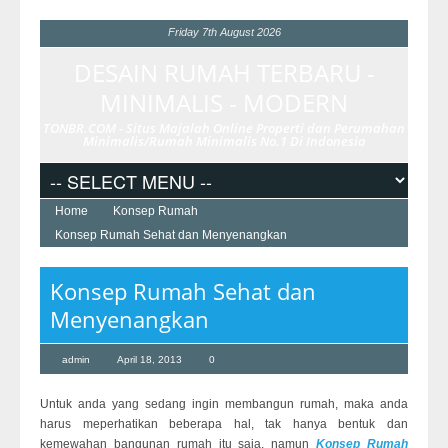
Friday 7th August 2026
DESAIN RUMAH TERBARU -
MINIMALIS - MODERN
TONBR.COM - Situs Majalah Online Properti dan Perumahan
Minimalis/Rumah Minimalis No.1 Di Indonesia
Home
Konsep Rumah
Konsep Rumah Sehat dan Menyenangkan
Konsep Rumah Sehat dan
Menyenangkan
admin
April 18, 2013
0
Untuk anda yang sedang ingin membangun rumah, maka anda
harus meperhatikan beberapa hal, tak hanya bentuk dan
kemewahan bangunan rumah itu saja, namun
Konsep Rumah